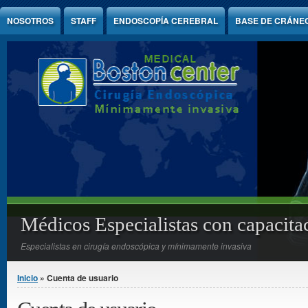
Jump to Content
NOSOTROS
STAFF
ENDOSCOPÍA CEREBRAL
BASE DE CRÁNE
Médicos Especialistas con capacitac
Especialistas en cirugía endoscópica y mínimamente invasiva
You are here
Inicio
» Cuenta de usuario