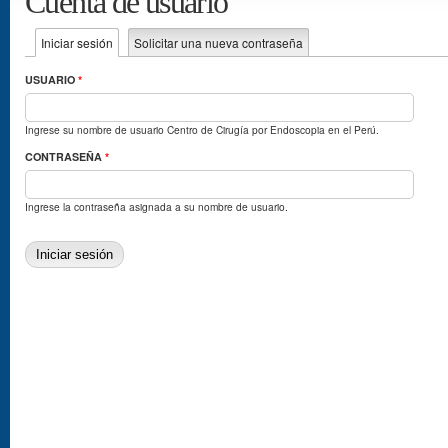
Cuenta de usuario
Primary tabs
Iniciar sesión
(active tab)
Solicitar una nueva contraseña
USUARIO
*
Ingrese su nombre de usuario Centro de Cirugía por Endoscopia en el Perú.
CONTRASEÑA
*
Ingrese la contraseña asignada a su nombre de usuario.