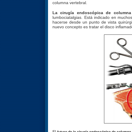
columna vertebral.
La cirugía endoscópica de columna
lumbociatalgias.
Está indicado en muchos
hacerse desde un punto de vista quirúrg
nuevo concepto es tratar el disco inflama
futuro de la cirugía endoscópica de columna
El